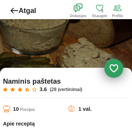
Atgal
0
Diskusijos
Išsaugoti
Profilis
Naminis paštetas
3.6
(28 įvertinimai)
10
1 val.
Porcijos
Apie receptą