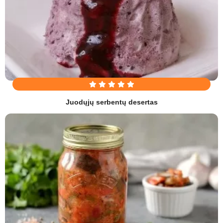
Juodųjų serbentų desertas