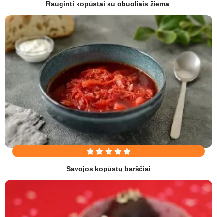
Rauginti kopūstai su obuoliais žiemai
Savojos kopūstų barščiai