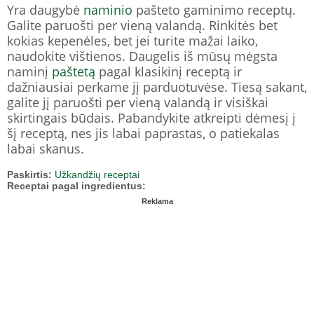
Yra daugybė
naminio
pašteto gaminimo receptų.
Galite paruošti per vieną valandą. Rinkitės bet
kokias kepenėles, bet jei turite mažai laiko,
naudokite vištienos. Daugelis iš mūsų mėgsta
naminį
paštetą
pagal klasikinį receptą ir
dažniausiai perkame jį parduotuvėse. Tiesą sakant,
galite jį paruošti per vieną valandą ir visiškai
skirtingais būdais. Pabandykite atkreipti dėmesį į
šį receptą, nes jis labai paprastas, o patiekalas
labai skanus.
Paskirtis:
Užkandžių receptai
Receptai pagal ingredientus:
Reklama