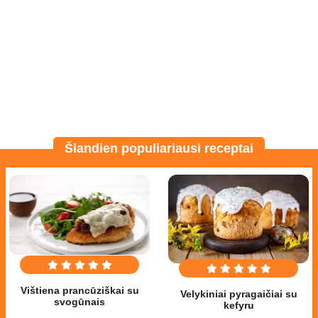
Šiandien populiariausi receptai
Vištiena prancūziškai su
Velykiniai pyragaičiai su
svogūnais
kefyru