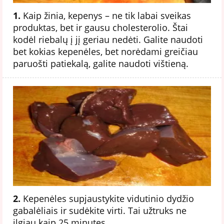
1.
Kaip žinia, kepenys – ne tik labai sveikas
produktas, bet ir gausu cholesterolio. Štai
kodėl riebalų į jį geriau nedėti. Galite naudoti
bet kokias kepenėles, bet norėdami greičiau
paruošti patiekalą, galite naudoti vištieną.
2.
Kepenėles supjaustykite vidutinio dydžio
gabalėliais ir sudėkite virti. Tai užtruks ne
ilgiau kaip 25 minutes.