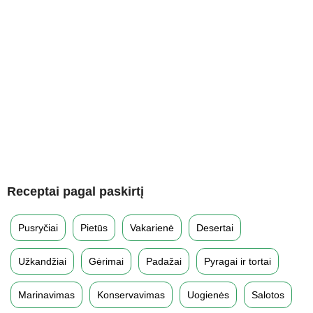
Receptai pagal paskirtį
Pusryčiai
Pietūs
Vakarienė
Desertai
Užkandžiai
Gėrimai
Padažai
Pyragai ir tortai
Marinavimas
Konservavimas
Uogienės
Salotos