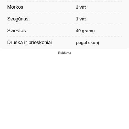
Morkos
2 vnt
Svogūnas
1 vnt
Sviestas
40 gramų
Druska ir prieskoniai
pagal skonį
Reklama