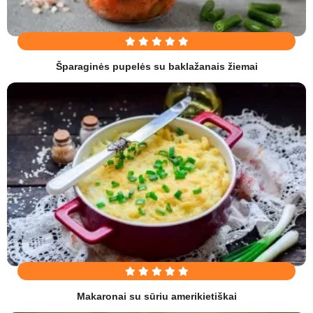
Šparaginės pupelės su baklažanais žiemai
Makaronai su sūriu amerikietiškai