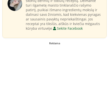
skonių derinių ir tobulų receptų. Deimantė
turi ilgametę maisto tinklaraščio rašymo
patirtį, puikiai išmano ingredientų mokslą ir
dalinasi savo žiniomis, kad kiekvienas pyragas
ar sausainis pavyktų nepriekaištingai. Jos
receptai yra tikslūs, aiškūs ir kviečia mėgautis
kūryba virtuvėje
Sekite Facebook
Reklama