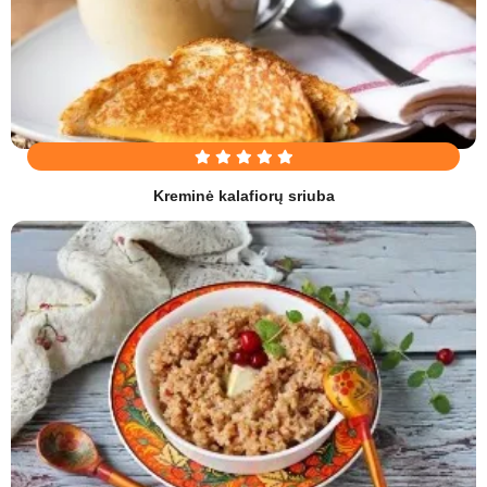
Kreminė kalafiorų sriuba