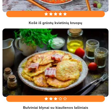
Košė iš grūstų kvietinių kruopų
Bulviniai blynai su kiaulienos lašiniais