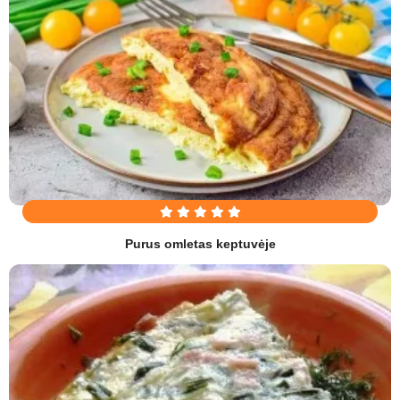
Purus omletas keptuvėje