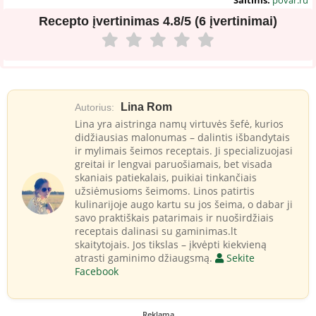
Recepto įvertinimas
4.8/5 (6 įvertinimai)
Lina Rom
Autorius:
Lina yra aistringa namų virtuvės šefė, kurios
didžiausias malonumas – dalintis išbandytais
ir mylimais šeimos receptais. Ji specializuojasi
greitai ir lengvai paruošiamais, bet visada
skaniais patiekalais, puikiai tinkančiais
užsiėmusioms šeimoms. Linos patirtis
kulinarijoje augo kartu su jos šeima, o dabar ji
savo praktiškais patarimais ir nuoširdžiais
receptais dalinasi su gaminimas.lt
skaitytojais. Jos tikslas – įkvėpti kiekvieną
atrasti gaminimo džiaugsmą.
Sekite
Facebook
Reklama