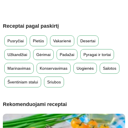
Receptai pagal paskirtį
Pusryčiai
Pietūs
Vakarienė
Desertai
Užkandžiai
Gėrimai
Padažai
Pyragai ir tortai
Marinavimas
Konservavimas
Uogienės
Salotos
Šventiniam stalui
Sriubos
Rekomenduojami receptai