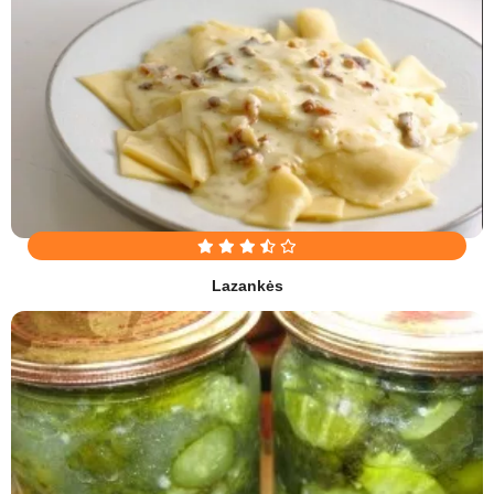
Lazankės