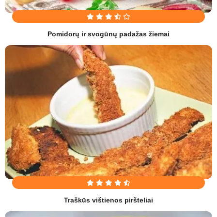
Pomidorų ir svogūnų padažas žiemai
Traškūs vištienos piršteliai