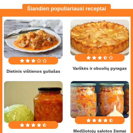
Šiandien populiariausi receptai
Varškės ir obuolių pyragas
Dietinis vištienos guliašas
Medžiotojų salotos žiemai