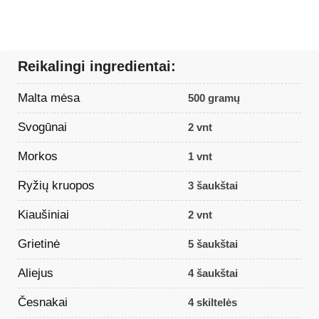
Reikalingi ingredientai:
Malta mėsa
500 gramų
Svogūnai
2 vnt
Morkos
1 vnt
Ryžių kruopos
3 šaukštai
Kiaušiniai
2 vnt
Grietinė
5 šaukštai
Aliejus
4 šaukštai
Česnakai
4 skiltelės