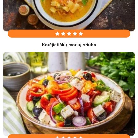
Korėjietiškų morkų sriuba