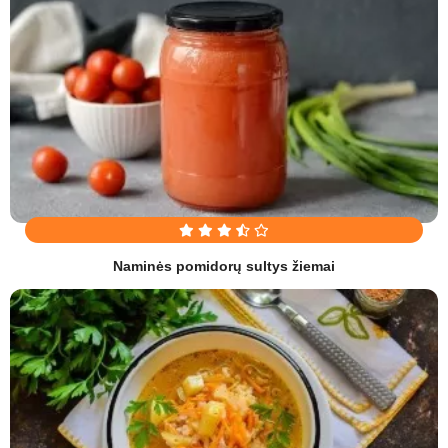
Naminės pomidorų sultys žiemai