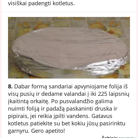
visiškai padengti kotletus.
8.
Dabar formą sandariai apvyniojame folija iš
visų pusių ir dedame valandai į iki 225 laipsnių
įkaitintą orkaitę. Po pusvalandžio galima
nuimti foliją ir padažą paskaninti druska ir
pipirais, jei reikia įpilti vandens. Gatavus
kotletus patiekite su bet kokiu jūsų pasirinktu
garnyru. Gero apetito!
Šaltinis:
povar.ru