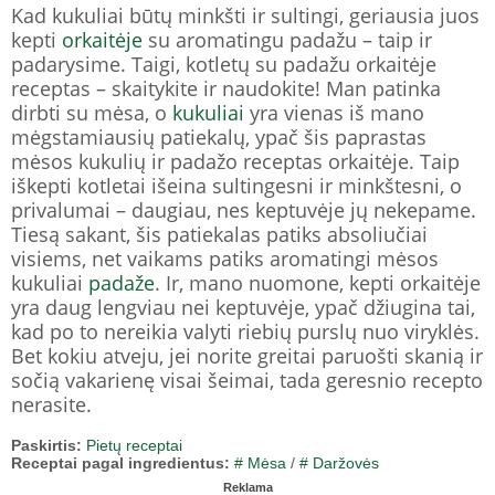
Kad kukuliai būtų minkšti ir sultingi, geriausia juos
kepti
orkaitėje
su aromatingu padažu – taip ir
padarysime. Taigi, kotletų su padažu orkaitėje
receptas – skaitykite ir naudokite! Man patinka
dirbti su mėsa, o
kukuliai
yra vienas iš mano
mėgstamiausių patiekalų, ypač šis paprastas
mėsos kukulių ir padažo receptas orkaitėje. Taip
iškepti kotletai išeina sultingesni ir minkštesni, o
privalumai – daugiau, nes keptuvėje jų nekepame.
Tiesą sakant, šis patiekalas patiks absoliučiai
visiems, net vaikams patiks aromatingi mėsos
kukuliai
padaže
. Ir, mano nuomone, kepti orkaitėje
yra daug lengviau nei keptuvėje, ypač džiugina tai,
kad po to nereikia valyti riebių purslų nuo viryklės.
Bet kokiu atveju, jei norite greitai paruošti skanią ir
sočią vakarienę visai šeimai, tada geresnio recepto
nerasite.
Paskirtis:
Pietų receptai
Receptai pagal ingredientus:
# Mėsa
/
# Daržovės
Reklama