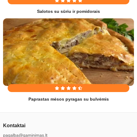
Salotos su sūriu ir pomidorais
Paprastas mėsos pyragas su bulvėmis
Kontaktai
pagalba@gaminimas.lt