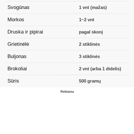
Svogūnas
1 vnt (mažas)
Morkos
1~2 vnt
Druska ir pipirai
pagal skonį
Grietinėlė
2 stiklinės
Buljonas
3 stiklinės
Brokoliai
2 vnt (arba 1 didelis)
Sūris
500 gramų
Reklama