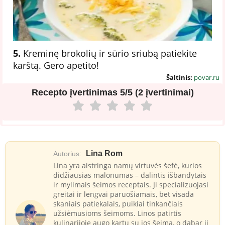
5.
Kreminę brokolių ir sūrio sriubą patiekite
karštą. Gero apetito!
Šaltinis:
povar.ru
Recepto įvertinimas
5/5 (2 įvertinimai)
Lina Rom
Autorius:
Lina yra aistringa namų virtuvės šefė, kurios
didžiausias malonumas – dalintis išbandytais
ir mylimais šeimos receptais. Ji specializuojasi
greitai ir lengvai paruošiamais, bet visada
skaniais patiekalais, puikiai tinkančiais
užsiėmusioms šeimoms. Linos patirtis
kulinarijoje augo kartu su jos šeima, o dabar ji