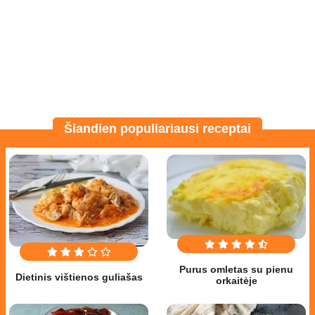
Šiandien populiariausi receptai
Purus omletas su pienu
Dietinis vištienos guliašas
orkaitėje