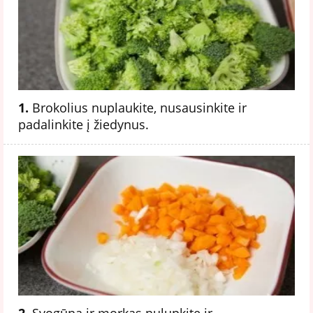
1.
Brokolius nuplaukite, nusausinkite ir
padalinkite į žiedynus.
2.
Svogūną ir morkas nulupkite ir