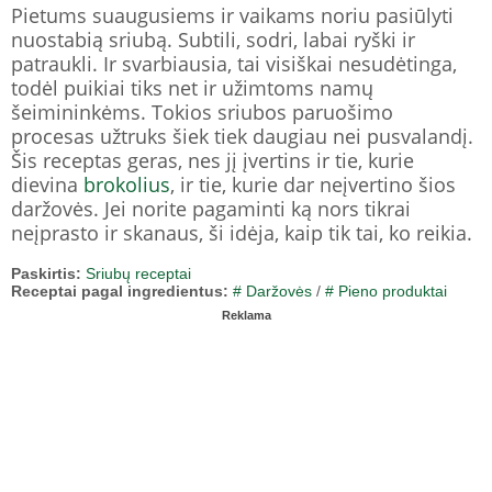
Pietums suaugusiems ir vaikams noriu pasiūlyti
nuostabią sriubą. Subtili, sodri, labai ryški ir
patraukli. Ir svarbiausia, tai visiškai nesudėtinga,
todėl puikiai tiks net ir užimtoms namų
šeimininkėms. Tokios sriubos paruošimo
procesas užtruks šiek tiek daugiau nei pusvalandį.
Šis receptas geras, nes jį įvertins ir tie, kurie
dievina
brokolius
, ir tie, kurie dar neįvertino šios
daržovės. Jei norite pagaminti ką nors tikrai
neįprasto ir skanaus, ši idėja, kaip tik tai, ko reikia.
Paskirtis:
Sriubų receptai
Receptai pagal ingredientus:
# Daržovės
/
# Pieno produktai
Reklama