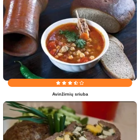
Avinžirnių sriuba