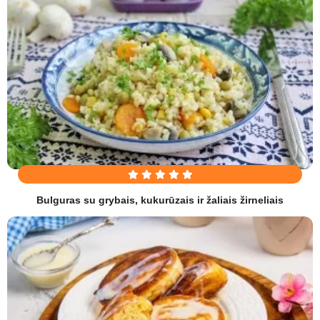
Bulguras su grybais, kukurūzais ir žaliais žirneliais