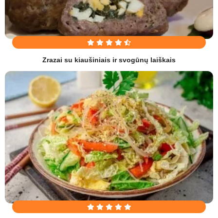
Zrazai su kiaušiniais ir svogūnų laiškais