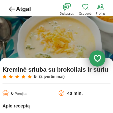
Atgal
0
Diskusijos
Išsaugoti
Profilis
Kreminė sriuba su brokoliais ir sūriu
5
(2 įvertinimai)
6
40 min.
Porcijos
Apie receptą