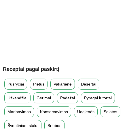
Receptai pagal paskirtį
Pusryčiai
Pietūs
Vakarienė
Desertai
Užkandžiai
Gėrimai
Padažai
Pyragai ir tortai
Marinavimas
Konservavimas
Uogienės
Salotos
Šventiniam stalui
Sriubos