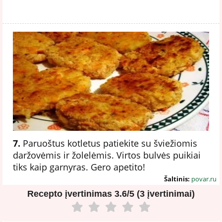
7.
Paruoštus kotletus patiekite su šviežiomis
daržovėmis ir žolelėmis. Virtos bulvės puikiai
tiks kaip garnyras. Gero apetito!
Šaltinis:
povar.ru
Recepto įvertinimas
3.6/5 (3 įvertinimai)