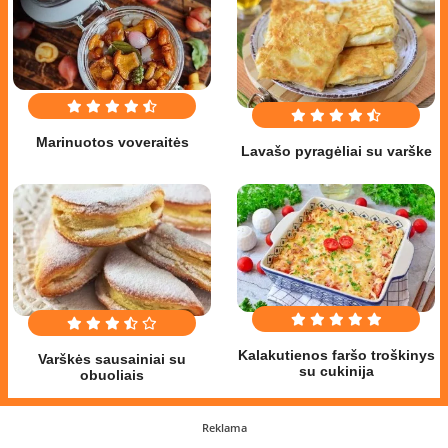
Marinuotos voveraitės
Lavašo pyragėliai su varške
Kalakutienos faršo troškinys
Varškės sausainiai su
su cukinija
obuoliais
Reklama