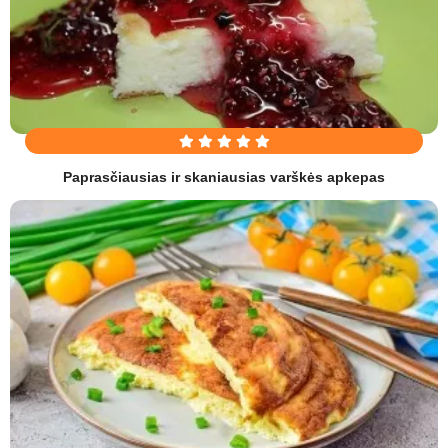
Paprasčiausias ir skaniausias varškės apkepas