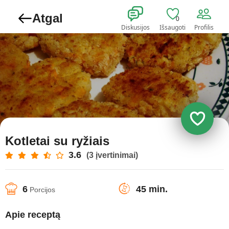
Atgal
0
Diskusijos
Išsaugoti
Profilis
Kotletai su ryžiais
3.6
(3 įvertinimai)
6
45 min.
Porcijos
Apie receptą