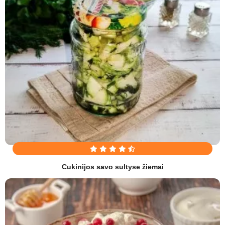
Cukinijos savo sultyse žiemai