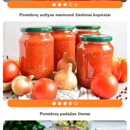
Pomidorų sultyse marinuoti žiediniai kopūstai
Pomidorų padažas žiemai