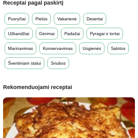
Receptai pagal paskirtį
Pusryčiai
Pietūs
Vakarienė
Desertai
Užkandžiai
Gėrimai
Padažai
Pyragai ir tortai
Marinavimas
Konservavimas
Uogienės
Salotos
Šventiniam stalui
Sriubos
Rekomenduojami receptai