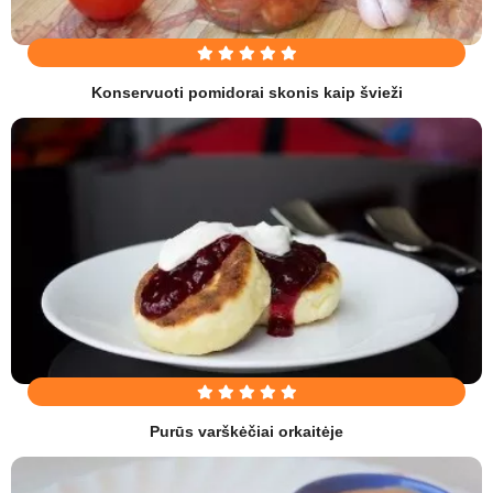
Konservuoti pomidorai skonis kaip švieži
Purūs varškėčiai orkaitėje