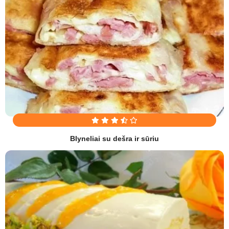
Blyneliai su dešra ir sūriu