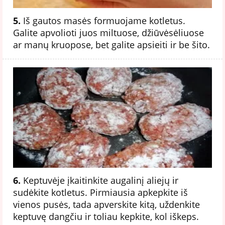
5.
Iš gautos masės formuojame kotletus.
Galite apvolioti juos miltuose, džiūvėsėliuose
ar manų kruopose, bet galite apsieiti ir be šito.
6.
Keptuvėje įkaitinkite augalinį aliejų ir
sudėkite kotletus. Pirmiausia apkepkite iš
vienos pusės, tada apverskite kitą, uždenkite
keptuvę dangčiu ir toliau kepkite, kol iškeps.