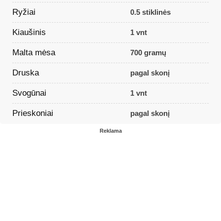
Ryžiai
0.5 stiklinės
Kiaušinis
1 vnt
Malta mėsa
700 gramų
Druska
pagal skonį
Svogūnai
1 vnt
Prieskoniai
pagal skonį
Reklama