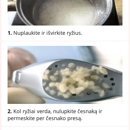
1.
Nuplaukite ir išvirkite ryžius.
2.
Kol ryžiai verda, nulupkite česnaką ir
permeskite per česnako presą.