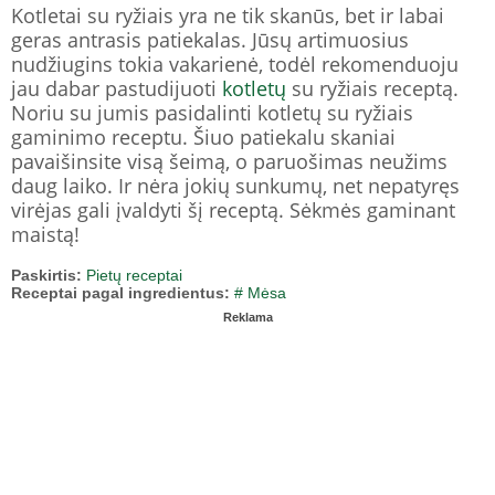
Kotletai su ryžiais yra ne tik skanūs, bet ir labai
geras antrasis patiekalas. Jūsų artimuosius
nudžiugins tokia vakarienė, todėl rekomenduoju
jau dabar pastudijuoti
kotletų
su ryžiais receptą.
Noriu su jumis pasidalinti kotletų su ryžiais
gaminimo receptu. Šiuo patiekalu skaniai
pavaišinsite visą šeimą, o paruošimas neužims
daug laiko. Ir nėra jokių sunkumų, net nepatyręs
virėjas gali įvaldyti šį receptą. Sėkmės gaminant
maistą!
Paskirtis:
Pietų receptai
Receptai pagal ingredientus:
# Mėsa
Reklama