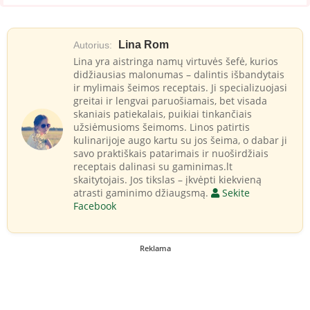
Lina Rom
Autorius:
Lina yra aistringa namų virtuvės šefė, kurios
didžiausias malonumas – dalintis išbandytais
ir mylimais šeimos receptais. Ji specializuojasi
greitai ir lengvai paruošiamais, bet visada
skaniais patiekalais, puikiai tinkančiais
užsiėmusioms šeimoms. Linos patirtis
kulinarijoje augo kartu su jos šeima, o dabar ji
savo praktiškais patarimais ir nuoširdžiais
receptais dalinasi su gaminimas.lt
skaitytojais. Jos tikslas – įkvėpti kiekvieną
atrasti gaminimo džiaugsmą.
Sekite
Facebook
Reklama