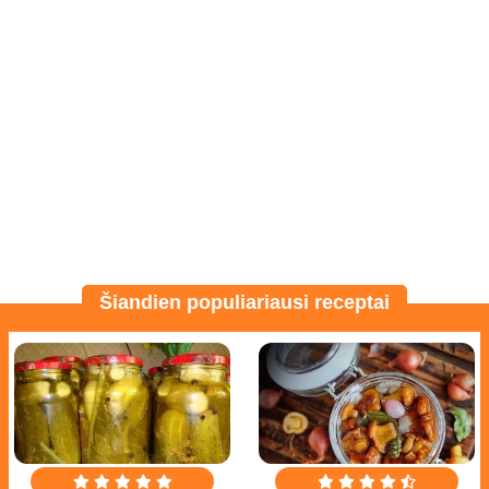
Šiandien populiariausi receptai