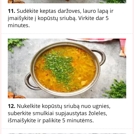
11.
Sudėkite keptas daržoves, lauro lapą ir
įmaišykite į kopūstų sriubą. Virkite dar 5
minutes.
12.
Nukelkite kopūstų sriubą nuo ugnies,
suberkite smulkiai supjaustytas žoleles,
išmaišykite ir palikite 5 minutėms.