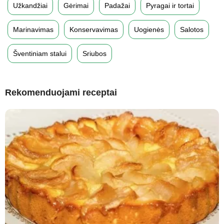
Užkandžiai
Gėrimai
Padažai
Pyragai ir tortai
Marinavimas
Konservavimas
Uogienės
Salotos
Šventiniam stalui
Sriubos
Rekomenduojami receptai