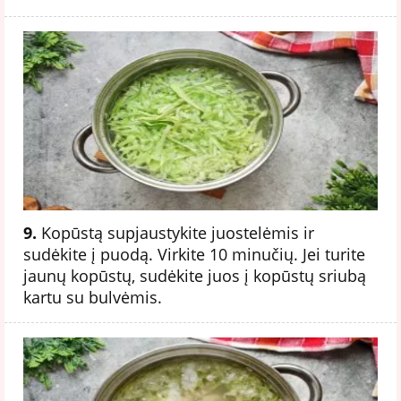
9.
Kopūstą supjaustykite juostelėmis ir
sudėkite į puodą. Virkite 10 minučių. Jei turite
jaunų kopūstų, sudėkite juos į kopūstų sriubą
kartu su bulvėmis.