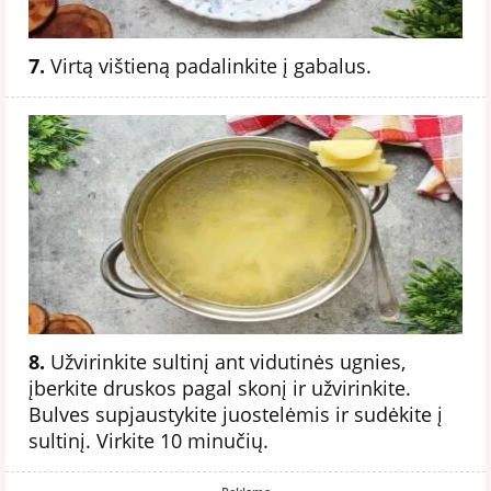
7.
Virtą vištieną padalinkite į gabalus.
8.
Užvirinkite sultinį ant vidutinės ugnies,
įberkite druskos pagal skonį ir užvirinkite.
Bulves supjaustykite juostelėmis ir sudėkite į
sultinį. Virkite 10 minučių.