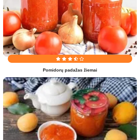
Pomidorų padažas žiemai