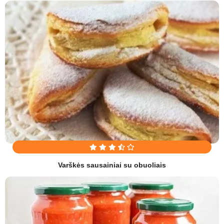
Varškės sausainiai su obuoliais