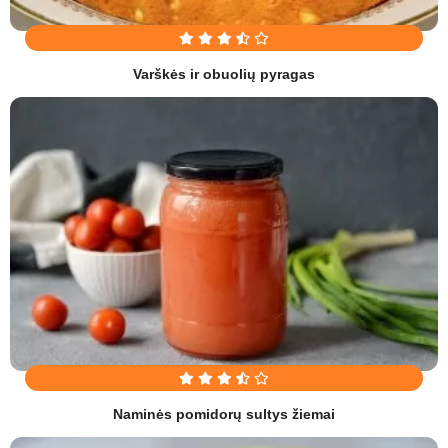
Varškės ir obuolių pyragas
Naminės pomidorų sultys žiemai