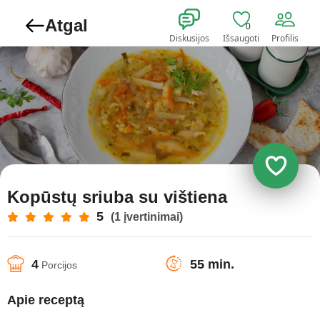
Atgal
0
Diskusijos
Išsaugoti
Profilis
Kopūstų sriuba su vištiena
5
(1 įvertinimai)
4
55 min.
Porcijos
Apie receptą