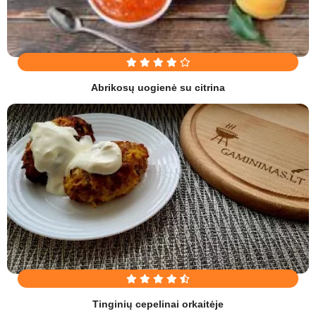
Abrikosų uogienė su citrina
Tinginių cepelinai orkaitėje