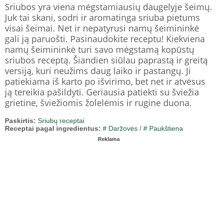
Sriubos yra viena mėgstamiausių daugelyje šeimų.
Juk tai skani, sodri ir aromatinga sriuba pietums
visai šeimai. Net ir nepatyrusi namų šeimininkė
gali ją paruošti. Pasinaudokite receptu! Kiekviena
namų šeimininkė turi savo mėgstamą kopūstų
sriubos receptą. Šiandien siūlau paprastą ir greitą
versiją, kuri neužims daug laiko ir pastangų. Ji
patiekiama iš karto po išvirimo, bet net ir atvėsus
ją tereikia pašildyti. Geriausia patiekti su šviežia
grietine, šviežiomis žolelėmis ir rugine duona.
Paskirtis:
Sriubų receptai
Receptai pagal ingredientus:
# Daržovės
/
# Paukštiena
Reklama