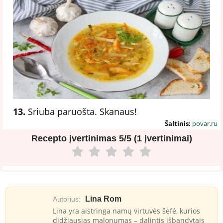
13.
Sriuba paruošta. Skanaus!
Šaltinis:
povar.ru
Recepto įvertinimas
5/5 (1 įvertinimai)
Lina Rom
Autorius:
Lina yra aistringa namų virtuvės šefė, kurios
didžiausias malonumas – dalintis išbandytais