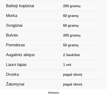
Baltieji kopūstai
200 gramų
Morka
60 gramų
Svogūnai
60 gramų
Bulvės
200 gramų
Pomidoras
50 gramų
Augalinis aliejus
2 šaukštai
Lauro lapas
1 vnt
Druska
pagal skonį
Žalumynai
pagal skonį
Reklama