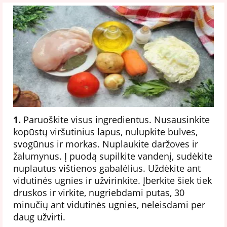
1.
Paruoškite visus ingredientus. Nusausinkite
kopūstų viršutinius lapus, nulupkite bulves,
svogūnus ir morkas. Nuplaukite daržoves ir
žalumynus. Į puodą supilkite vandenį, sudėkite
nuplautus vištienos gabalėlius. Uždėkite ant
vidutinės ugnies ir užvirinkite. Įberkite šiek tiek
druskos ir virkite, nugriebdami putas, 30
minučių ant vidutinės ugnies, neleisdami per
daug užvirti.