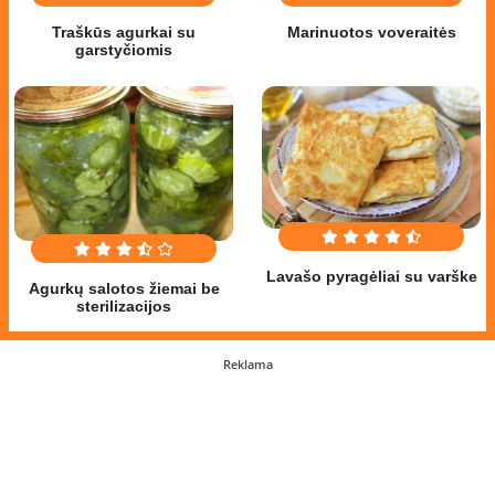
Traškūs agurkai su
Marinuotos voveraitės
garstyčiomis
Lavašo pyragėliai su varške
Agurkų salotos žiemai be
sterilizacijos
Reklama