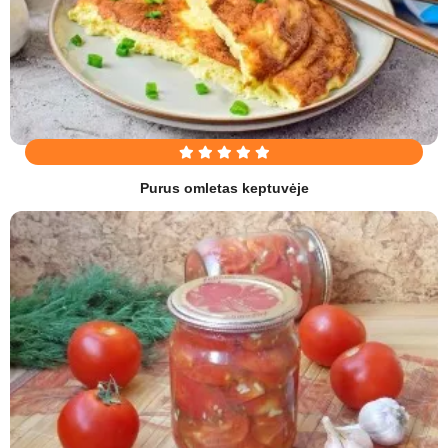
Purus omletas keptuvėje