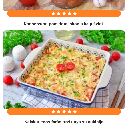
Konservuoti pomidorai skonis kaip švieži
Kalakutienos faršo troškinys su cukinija