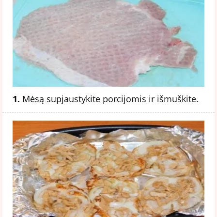
1.
Mėsą supjaustykite porcijomis ir išmuškite.