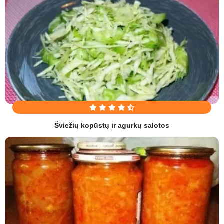
Šviežių kopūstų ir agurkų salotos