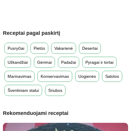
Receptai pagal paskirtį
Pusryčiai
Pietūs
Vakarienė
Desertai
Užkandžiai
Gėrimai
Padažai
Pyragai ir tortai
Marinavimas
Konservavimas
Uogienės
Salotos
Šventiniam stalui
Sriubos
Rekomenduojami receptai