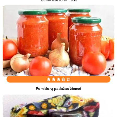
Pomidorų padažas žiemai