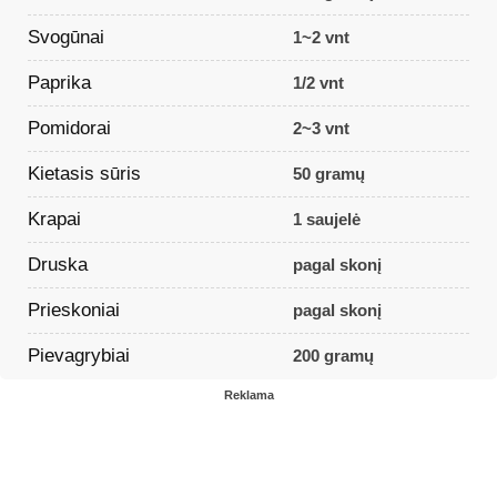
Svogūnai
1~2 vnt
Paprika
1/2 vnt
Pomidorai
2~3 vnt
Kietasis sūris
50 gramų
Krapai
1 saujelė
Druska
pagal skonį
Prieskoniai
pagal skonį
Pievagrybiai
200 gramų
Reklama