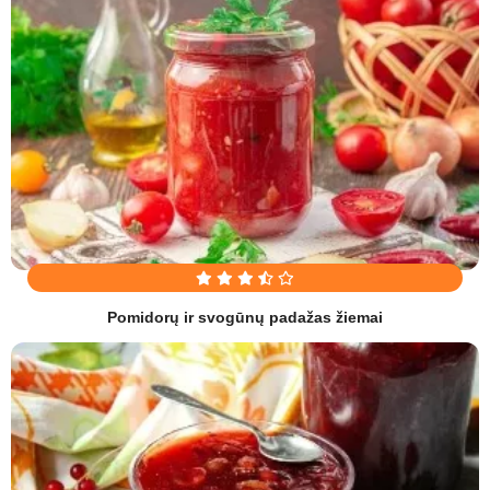
Pomidorų ir svogūnų padažas žiemai