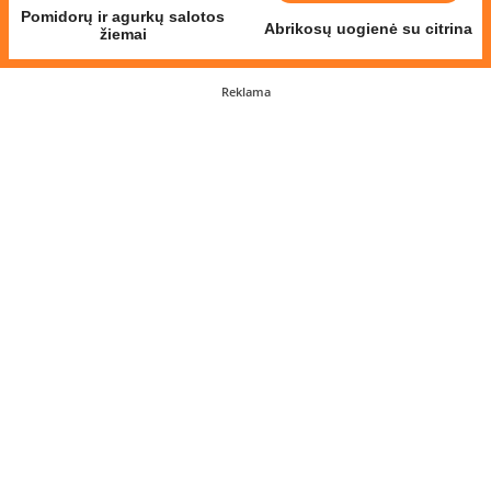
Pomidorų ir agurkų salotos
Abrikosų uogienė su citrina
žiemai
Reklama