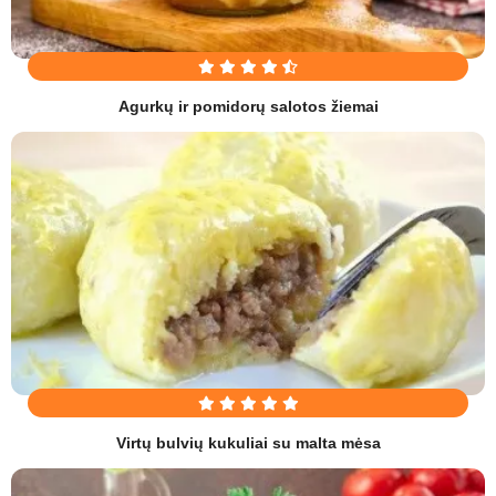
Agurkų ir pomidorų salotos žiemai
Virtų bulvių kukuliai su malta mėsa