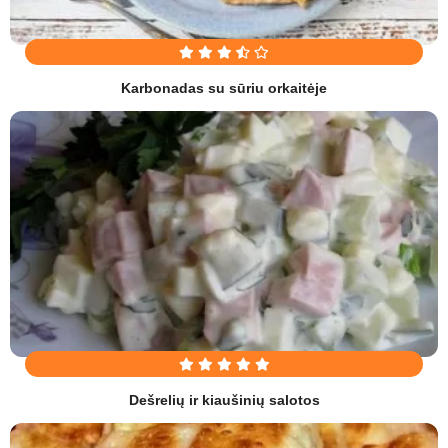
Karbonadas su sūriu orkaitėje
Dešrelių ir kiaušinių salotos