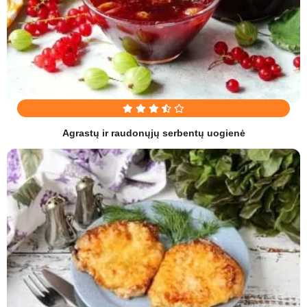
Agrastų ir raudonųjų serbentų uogienė