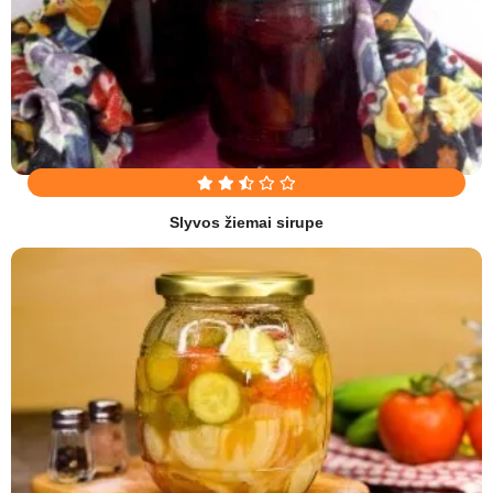
Slyvos žiemai sirupe