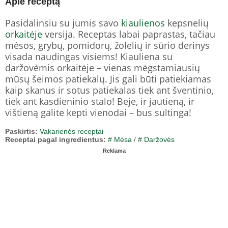
Apie receptą
Pasidalinsiu su jumis savo
kiaulienos
kepsnelių
orkaitėje
versija. Receptas labai paprastas, tačiau
mėsos, grybų, pomidorų, žolelių ir sūrio derinys
visada naudingas visiems! Kiauliena su
daržovėmis orkaitėje – vienas mėgstamiausių
mūsų šeimos patiekalų. Jis gali būti patiekiamas
kaip skanus ir sotus patiekalas tiek ant šventinio,
tiek ant kasdieninio stalo! Beje, ir jautieną, ir
vištieną galite kepti vienodai – bus sultinga!
Paskirtis:
Vakarienės receptai
Receptai pagal ingredientus:
# Mėsa
/
# Daržovės
Reklama