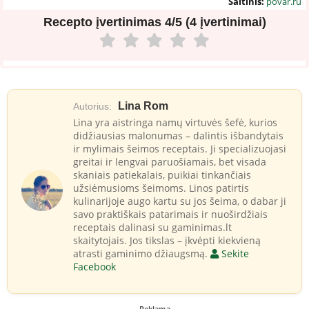
Šaltinis:
povar.ru
Recepto įvertinimas
4/5 (4 įvertinimai)
Lina Rom
Autorius:
Lina yra aistringa namų virtuvės šefė, kurios
didžiausias malonumas – dalintis išbandytais
ir mylimais šeimos receptais. Ji specializuojasi
greitai ir lengvai paruošiamais, bet visada
skaniais patiekalais, puikiai tinkančiais
užsiėmusioms šeimoms. Linos patirtis
kulinarijoje augo kartu su jos šeima, o dabar ji
savo praktiškais patarimais ir nuoširdžiais
receptais dalinasi su gaminimas.lt
skaitytojais. Jos tikslas – įkvėpti kiekvieną
atrasti gaminimo džiaugsmą.
Sekite
Facebook
Reklama