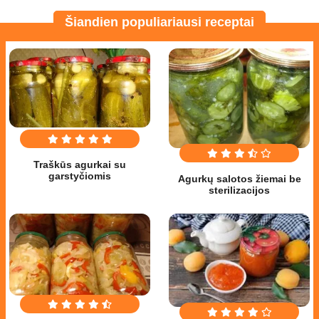
Šiandien populiariausi receptai
Traškūs agurkai su
garstyčiomis
Agurkų salotos žiemai be
sterilizacijos