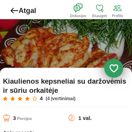
Atgal
0
Diskusijos
Išsaugoti
Profilis
Kiaulienos kepsneliai su daržovėmis
ir sūriu orkaitėje
4
(4 įvertinimai)
3
1 val.
Porcijos