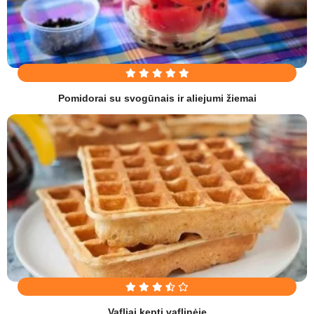
Pomidorai su svogūnais ir aliejumi žiemai
Vafliai kepti vaflinėje