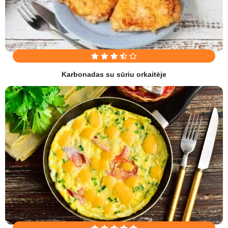
Karbonadas su sūriu orkaitėje