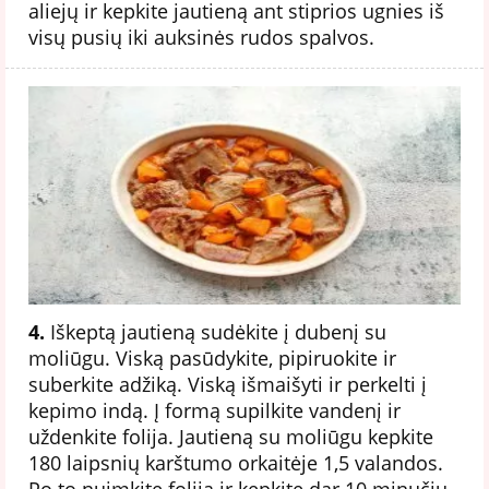
aliejų ir kepkite jautieną ant stiprios ugnies iš
visų pusių iki auksinės rudos spalvos.
4.
Iškeptą jautieną sudėkite į dubenį su
moliūgu. Viską pasūdykite, pipiruokite ir
suberkite adžiką. Viską išmaišyti ir perkelti į
kepimo indą. Į formą supilkite vandenį ir
uždenkite folija. Jautieną su moliūgu kepkite
180 laipsnių karštumo orkaitėje 1,5 valandos.
Po to nuimkite foliją ir kepkite dar 10 minučių.