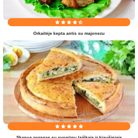
Orkaitėje kepta antis su majonezu
Skanus pyragas su svogūnų laiškais ir kiaušiniais