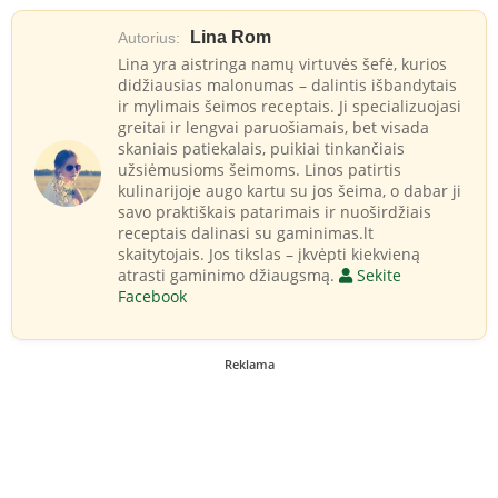
Lina Rom
Autorius:
Lina yra aistringa namų virtuvės šefė, kurios
didžiausias malonumas – dalintis išbandytais
ir mylimais šeimos receptais. Ji specializuojasi
greitai ir lengvai paruošiamais, bet visada
skaniais patiekalais, puikiai tinkančiais
užsiėmusioms šeimoms. Linos patirtis
kulinarijoje augo kartu su jos šeima, o dabar ji
savo praktiškais patarimais ir nuoširdžiais
receptais dalinasi su gaminimas.lt
skaitytojais. Jos tikslas – įkvėpti kiekvieną
atrasti gaminimo džiaugsmą.
Sekite
Facebook
Reklama