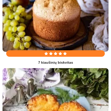
7 kiaušinių biskvitas