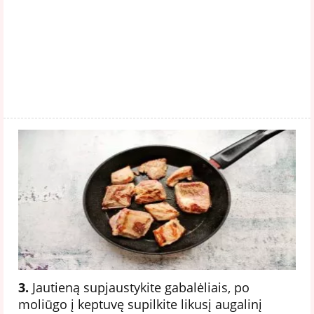
3.
Jautieną supjaustykite gabalėliais, po
moliūgo į keptuvę supilkite likusį augalinį