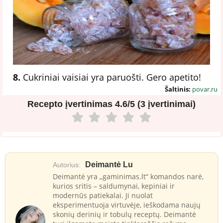
8.
Cukriniai vaisiai yra paruošti. Gero apetito!
Šaltinis:
povar.ru
Recepto įvertinimas
4.6/5 (3 įvertinimai)
Deimantė Lu
Autorius:
Deimantė yra „gaminimas.lt“ komandos narė,
kurios sritis – saldumynai, kepiniai ir
modernūs patiekalai. Ji nuolat
eksperimentuoja virtuvėje, ieškodama naujų
skonių derinių ir tobulų receptų. Deimantė