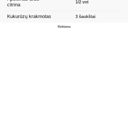
1/2 vnt
citrina
Kukurūzų krakmolas
3 šaukštai
Reklama