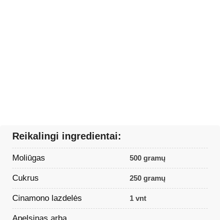
Reikalingi ingredientai:
Moliūgas
500 gramų
Cukrus
250 gramų
Cinamono lazdelės
1 vnt
Apelsinas arba