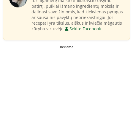
turi ilgametę maisto tinklaraščio rašymo
patirtį, puikiai išmano ingredientų mokslą ir
dalinasi savo žiniomis, kad kiekvienas pyragas
ar sausainis pavyktų nepriekaištingai. Jos
receptai yra tikslūs, aiškūs ir kviečia mėgautis
kūryba virtuvėje
Sekite Facebook
Reklama