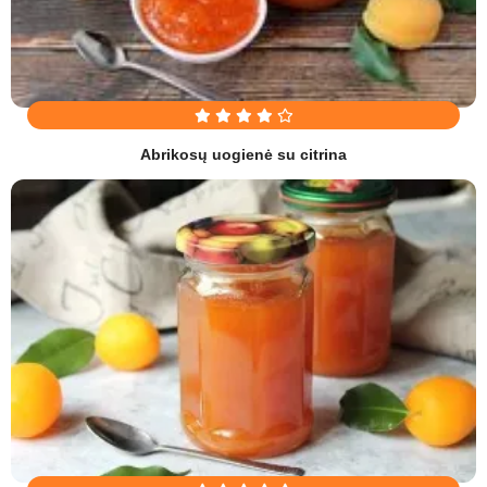
Abrikosų uogienė su citrina