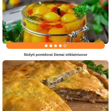
Sūdyti pomidorai žiemai stiklainiuose