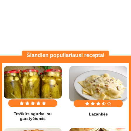
Šiandien populiariausi receptai
Traškūs agurkai su
Lazankės
garstyčiomis