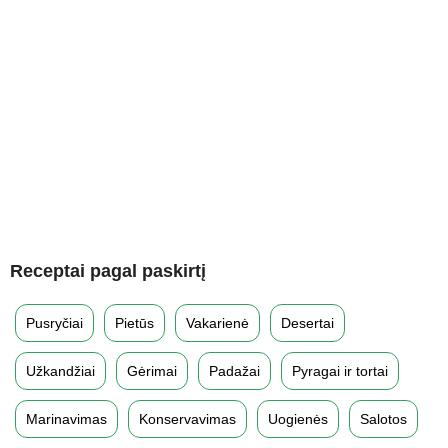
Receptai pagal paskirtį
Pusryčiai
Pietūs
Vakarienė
Desertai
Užkandžiai
Gėrimai
Padažai
Pyragai ir tortai
Marinavimas
Konservavimas
Uogienės
Salotos