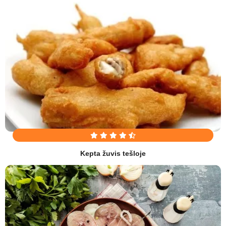
Kepta žuvis tešloje