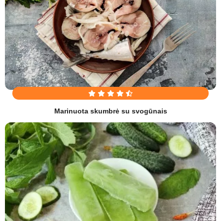
Marinuota skumbrė su svogūnais