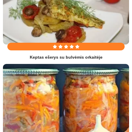
Keptas ešerys su bulvėmis orkaitėje