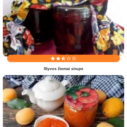
Slyvos žiemai sirupe