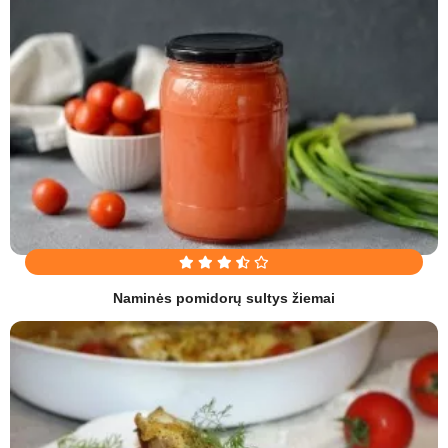
Naminės pomidorų sultys žiemai