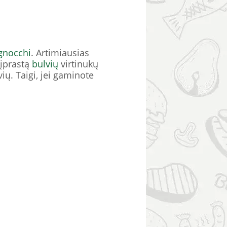
gnocchi
. Artimiausias
 įprastą
bulvių
virtinukų
vių. Taigi, jei gaminote