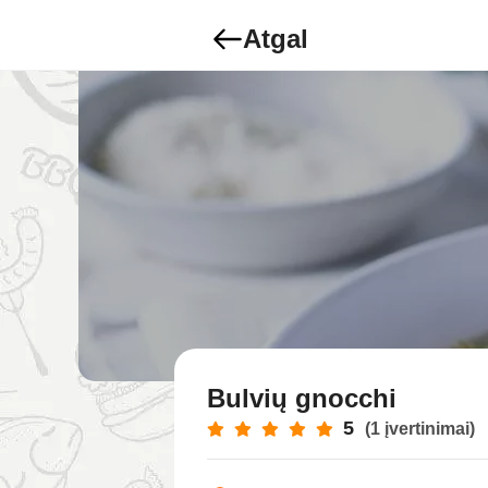
Atgal
Bulvių gnocchi
5
(1 įvertinimai)