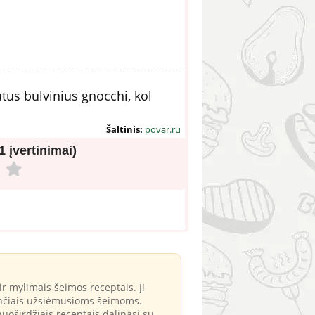
autus bulvinius gnocchi, kol
Šaltinis:
povar.ru
(1 įvertinimai)
ir mylimais šeimos receptais. Ji
nkančiais užsiėmusioms šeimoms.
 nuoširdžiais receptais dalinasi su