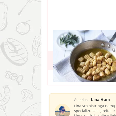
Lina Rom
Autorius:
Lina yra aistringa namų 
specializuojasi greitai 
Linos patirtis kulinarijo