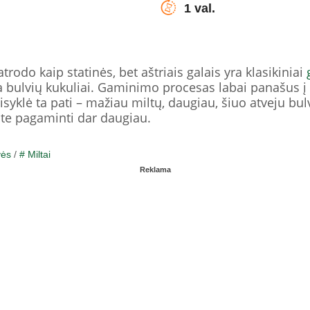
1 val.
atrodo kaip statinės, bet aštriais galais yra klasikiniai
 bulvių kukuliai. Gaminimo procesas labai panašus į
isyklė ta pati – mažiau miltų, daugiau, šiuo atveju bul
ite pagaminti dar daugiau.
vės
/
# Miltai
Reklama