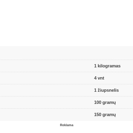
1 kilogramas
4 vnt
1 žiupsnelis
100 gramų
150 gramų
Reklama