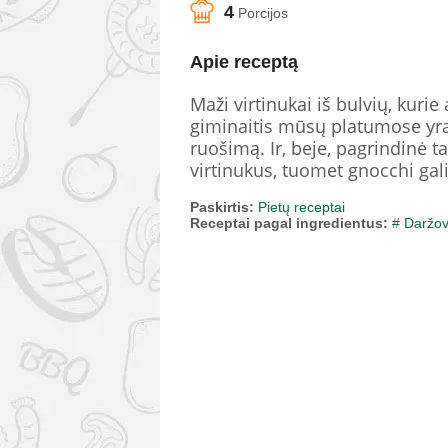
4
Porcijos
Apie receptą
Maži virtinukai iš bulvių, kurie 
giminaitis mūsų platumose yra
ruošimą. Ir, beje, pagrindinė ta
virtinukus, tuomet gnocchi gal
Paskirtis:
Pietų receptai
Receptai pagal ingredientus:
# Daržo