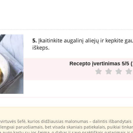
5.
Įkaitinkite augalinį aliejų ir kepkite g
iškeps.
Recepto įvertinimas
5/5 
virtuvės šefė, kurios didžiausias malonumas – dalintis išbandytais 
ir lengvai paruošiamais, bet visada skaniais patiekalais, puikiai ti
je augo kartu su jos šeima, o dabar ji savo praktiškais patarimais ir