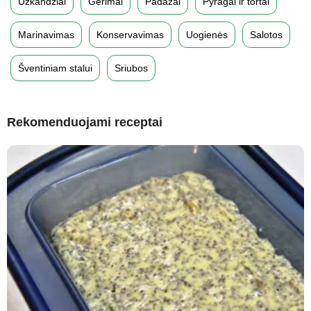
Užkandžiai
Gėrimai
Padažai
Pyragai ir tortai
Marinavimas
Konservavimas
Uogienės
Salotos
Šventiniam stalui
Sriubos
Rekomenduojami receptai