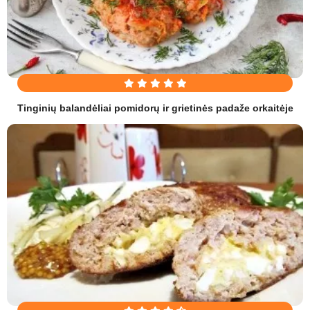
Tinginių balandėliai pomidorų ir grietinės padaže orkaitėje