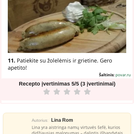
11.
Patiekite su žolelėmis ir grietine. Gero
apetito!
Šaltinis:
povar.ru
Recepto įvertinimas
5/5 (3 įvertinimai)
Lina Rom
Autorius:
Lina yra aistringa namų virtuvės šefė, kurios
didžiausias malonumas – dalintis išbandytais