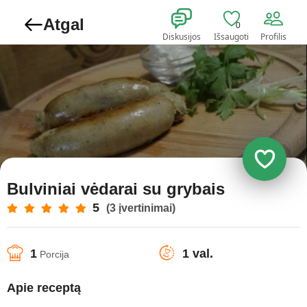
Atgal
0
Diskusijos
Išsaugoti
Profilis
Bulviniai vėdarai su grybais
5
(3 įvertinimai)
1
1 val.
Porcija
Apie receptą