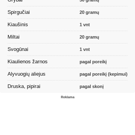
Spirgučiai
20 gramų
Kiaušinis
1 vnt
Miltai
20 gramų
Svogūnai
1 vnt
Kiaulienos žarnos
pagal poreikį
Alyvuogių aliejus
pagal poreikį (kepimui)
Druska, pipirai
pagal skonį
Reklama