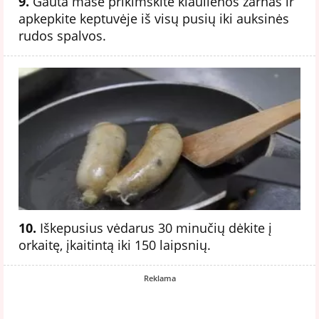
9.
Gauta mase prikimškite kiaulienos žarnas ir
apkepkite keptuvėje iš visų pusių iki auksinės
rudos spalvos.
10.
Iškepusius vėdarus 30 minučių dėkite į
orkaitę, įkaitintą iki 150 laipsnių.
Reklama