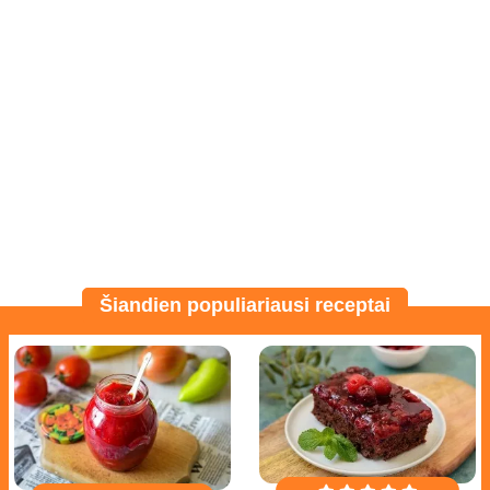
Šiandien populiariausi receptai