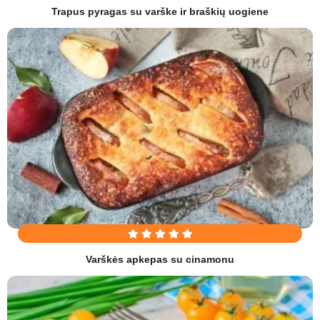
Trapus pyragas su varške ir braškių uogiene
Varškės apkepas su cinamonu