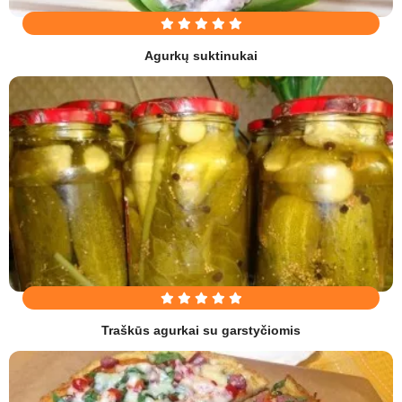
Agurkų suktinukai
Traškūs agurkai su garstyčiomis