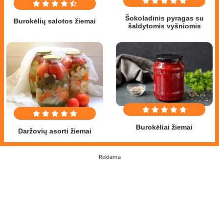
Šokoladinis pyragas su
Burokėlių salotos žiemai
šaldytomis vyšniomis
Burokėliai žiemai
Daržovių asorti žiemai
Reklama