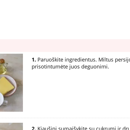
1.
Paruoškite ingredientus. Miltus persijo
prisotintumėte juos deguonimi.
2.
Kiaušinį sumaišykite su cukrumi ir dr