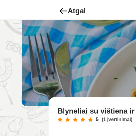
Atgal
Blyneliai su vištiena ir
5
(1 įvertinimai)