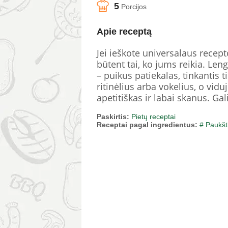
5
Porcijos
Apie receptą
Jei ieškote universalaus recep
būtent tai, ko jums reikia. Len
– puikus patiekalas, tinkantis t
ritinėlius arba vokelius, o vidu
apetitiškas ir labai skanus. Gal
Paskirtis:
Pietų receptai
Receptai pagal ingredientus:
# Paukšt