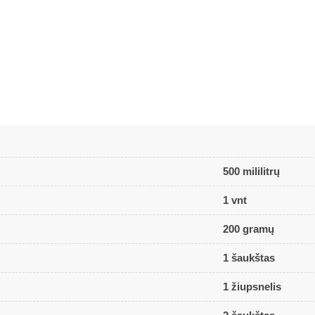
500 mililitrų
1 vnt
200 gramų
1 šaukštas
1 žiupsnelis