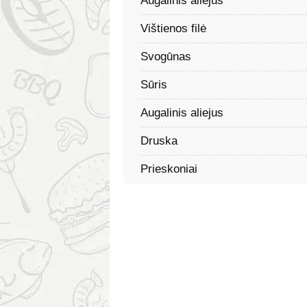
Augalinis aliejus
Vištienos filė
Svogūnas
Sūris
Augalinis aliejus
Druska
Prieskoniai