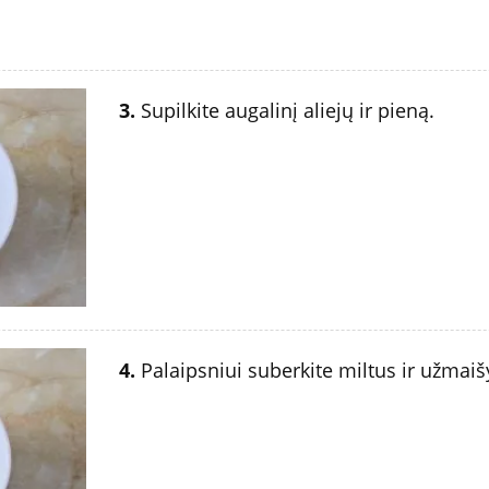
3.
Supilkite augalinį aliejų ir pieną.
4.
Palaipsniui suberkite miltus ir užmaišy