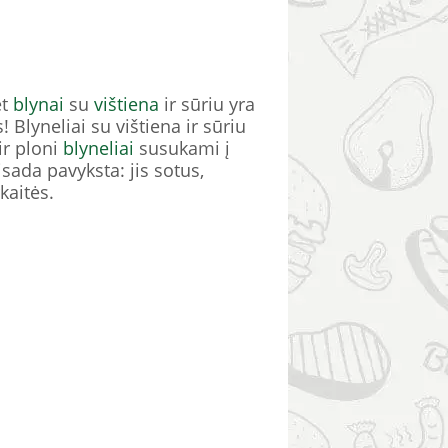
et
blynai
su
vištiena
ir sūriu yra
 Blyneliai su vištiena ir sūriu
ir ploni
blyneliai
susukami į
isada pavyksta: jis sotus,
kaitės.