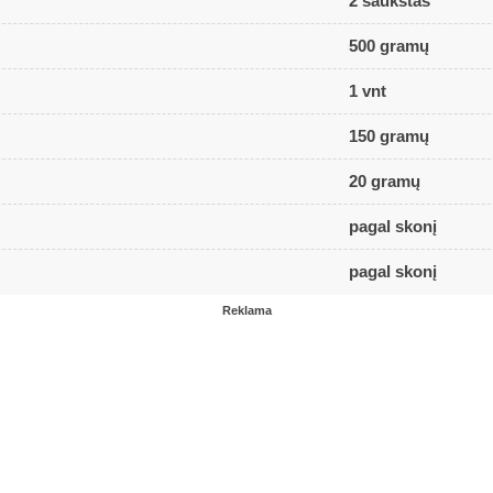
2 šaukštas
500 gramų
1 vnt
150 gramų
20 gramų
pagal skonį
pagal skonį
Reklama