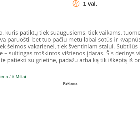
1 val.
to, kuris patiktų tiek suaugusiems, tiek vaikams, tuom
gva paruošti, bet tuo pačiu metu labai sotūs ir kvapnūs!
iek šeimos vakarienei, tiek šventiniam stalui. Subtilūs 
je – sultingas troškintos vištienos įdaras. Šis derinys v
ite patiekti su grietine, padažu arba ką tik iškeptą iš or
iena
/
# Miltai
Reklama