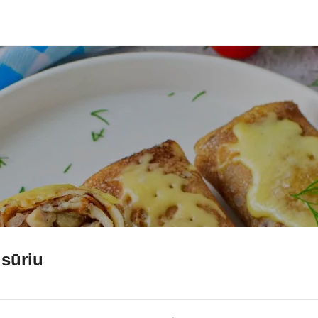
 sūriu