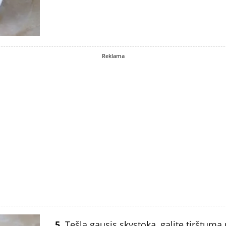
Reklama
5.
Tešla gausis skystoka, galite tirštumą