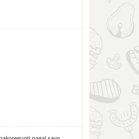
 pakoreguoti pagal savo