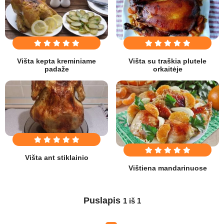
Višta kepta kreminiame
Višta su traškia plutele
padaže
orkaitėje
Višta ant stiklainio
Vištiena mandarinuose
Puslapis
1 iš 1