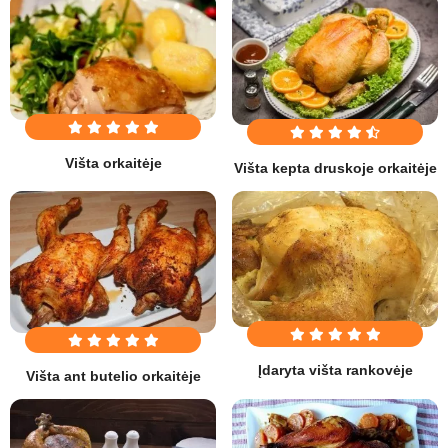
Višta orkaitėje
Višta kepta druskoje orkaitėje
Įdaryta višta rankovėje
Višta ant butelio orkaitėje