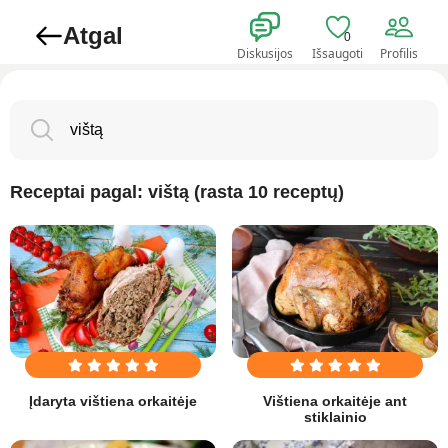
Atgal
0
Diskusijos
Išsaugoti
Profilis
Receptai pagal: vištą (rasta 10 receptų)
Įdaryta vištiena orkaitėje
Vištiena orkaitėje ant
stiklainio