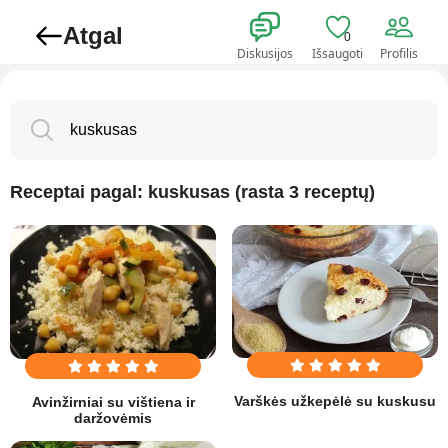
Atgal
0
Diskusijos
Išsaugoti
Profilis
Receptai pagal: kuskusas (rasta 3 receptų)
Varškės užkepėlė su kuskusu
Avinžirniai su vištiena ir
daržovėmis