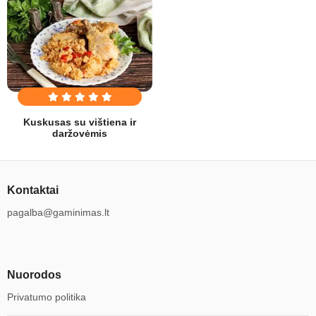
Kuskusas su vištiena ir
daržovėmis
Kontaktai
pagalba@gaminimas.lt
Nuorodos
Privatumo politika