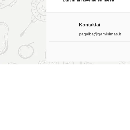
Bulviniai laiveliai su mėsa
Kontaktai
pagalba@gaminimas.lt