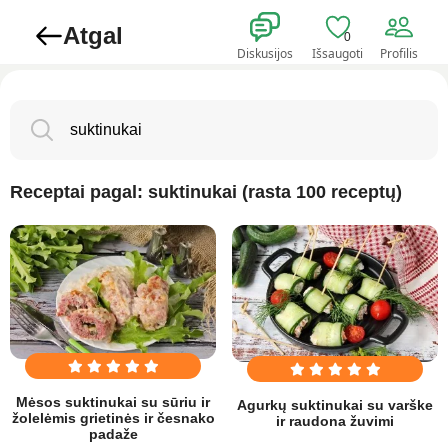
Atgal
0
Diskusijos
Išsaugoti
Profilis
Receptai pagal: suktinukai (rasta 100 receptų)
Mėsos suktinukai su sūriu ir
Agurkų suktinukai su varške
žolelėmis grietinės ir česnako
ir raudona žuvimi
padaže