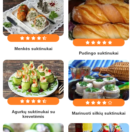
Menkės suktinukai
Pudingo suktinukai
Agurkų suktinukai su
Marinuoti silkių suktinukai
krevetėmis