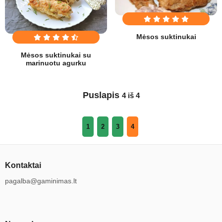
Mėsos suktinukai
Mėsos suktinukai su
marinuotu agurku
Puslapis
4 iš 4
1
2
3
4
Kontaktai
pagalba@gaminimas.lt