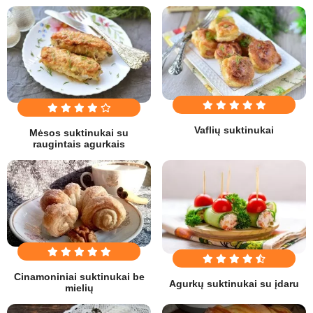
Vaflių suktinukai
Mėsos suktinukai su
raugintais agurkais
Cinamoniniai suktinukai be
Agurkų suktinukai su įdaru
mielių