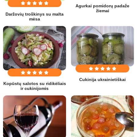
Agurkai pomidorų padaže
žiemai
Daržovių troškinys su malta
mėsa
Cukinija ukrainietiškai
Kopūstų salotos su ridikėliais
ir cukinijomis