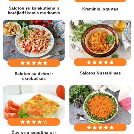
Salotos su kalakutiena ir
Kreminis jogurtas
korėjietiškomis morkomis
Salotos Nustebimas
Salotos su dešra ir
skrebučiais
Žuvis su svogūnais ir