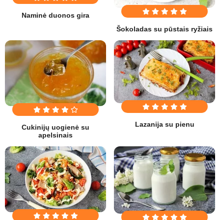
Naminė duonos gira
Šokoladas su pūstais ryžiais
Lazanija su pienu
Cukinijų uogienė su
apelsinais