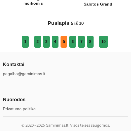
morkomis
Salotos Grand
Puslapis
5 iš 10
1
2
3
4
5
6
7
8
10
...
...
Kontaktai
pagalba@gaminimas.lt
Nuorodos
Privatumo politika
© 2020 -
2026
Gaminimas.lt. Visos teisės saugomos.