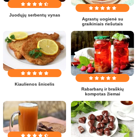
Juodųjų serbentų vynas
Agrastų uogienė su
graikiniais riešutais
Kiaulienos šnicelis
Rabarbarų ir braškių
kompotas žiemai