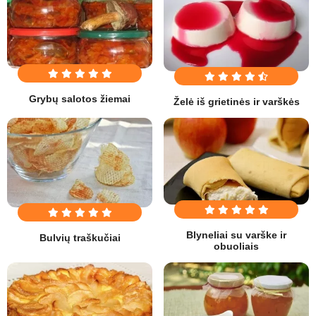
Grybų salotos žiemai
Želė iš grietinės ir varškės
Blyneliai su varške ir
Bulvių traškučiai
obuoliais