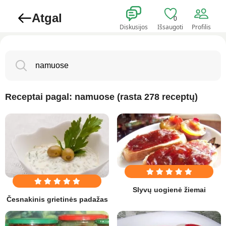
Atgal
0
Diskusijos
Išsaugoti
Profilis
Receptai pagal: namuose (rasta 278 receptų)
Slyvų uogienė žiemai
Česnakinis grietinės padažas