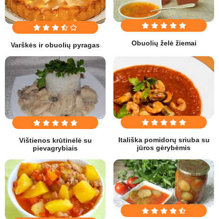
Obuolių želė žiemai
Varškės ir obuolių pyragas
Itališka pomidorų sriuba su
Vištienos krūtinėlė su
jūros gėrybėmis
pievagrybiais